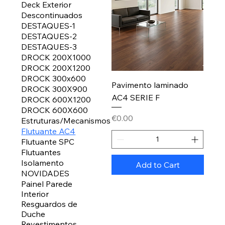
Deck Exterior
Descontinuados
DESTAQUES-1
DESTAQUES-2
DESTAQUES-3
DROCK 200X1000
DROCK 200X1200
DROCK 300x600
Pavimento laminado
DROCK 300X900
AC4 SERIE F
DROCK 600X1200
DROCK 600X600
Price
€0.00
Estruturas/Mecanismos
Flutuante AC4
Flutuante SPC
Flutuantes
Isolamento
Add to Cart
NOVIDADES
Painel Parede
Interior
Resguardos de
Duche
Revestimentos