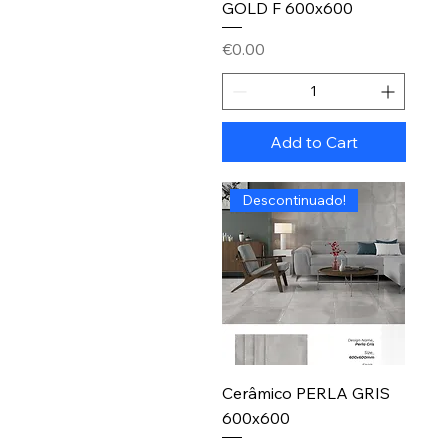
GOLD F 600x600
Price
€0.00
Add to Cart
Descontinuado!
Cerâmico PERLA GRIS
600x600