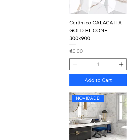
Cerâmico CALACATTA
GOLD HL CONE
300x900
Price
€0.00
Add to Cart
NOVIDADE!