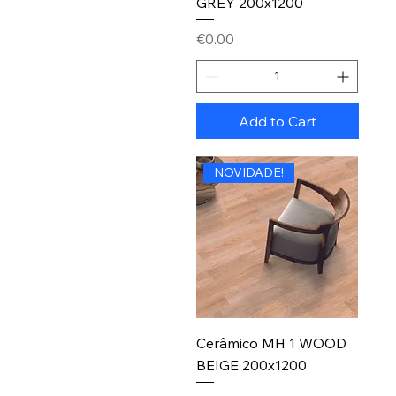
GREY 200x1200
Price
€0.00
Add to Cart
NOVIDADE!
Cerâmico MH 1 WOOD
BEIGE 200x1200