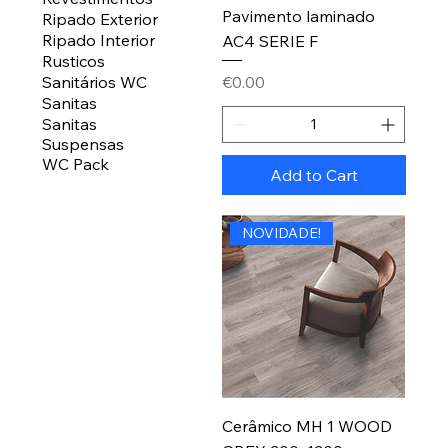
Pavimento laminado
Ripado Exterior
Ripado Interior
AC4 SERIE F
Rusticos
Price
Sanitários WC
€0.00
Sanitas
Sanitas
Suspensas
WC Pack
Add to Cart
NOVIDADE!
Cerâmico MH 1 WOOD