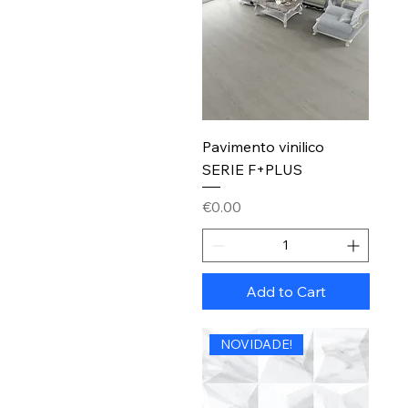
Pavimento vinilico
SERIE F+PLUS
Price
€0.00
Add to Cart
NOVIDADE!