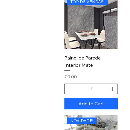
TOP DE VENDAS!
Painel de Parede
Interior Mate
Price
€0.00
Add to Cart
NOVIDADE!