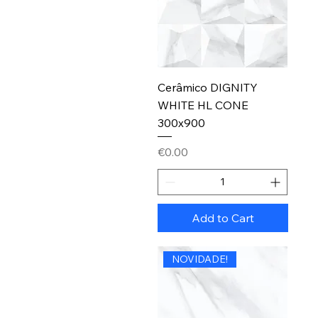
Cerâmico DIGNITY
WHITE HL CONE
300x900
Price
€0.00
Add to Cart
NOVIDADE!