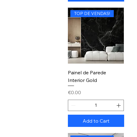
TOP DE VENDAS!
Painel de Parede
Interior Gold
Price
€0.00
Add to Cart