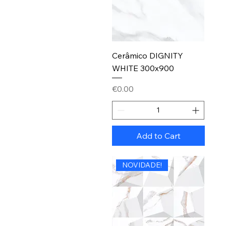
Cerâmico DIGNITY
WHITE 300x900
Price
€0.00
Add to Cart
NOVIDADE!