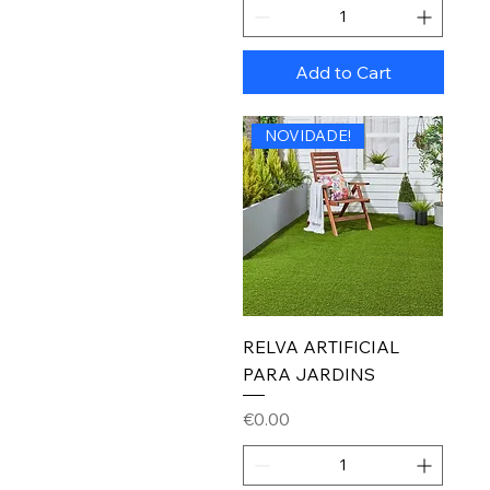
Add to Cart
NOVIDADE!
RELVA ARTIFICIAL
PARA JARDINS
Price
€0.00