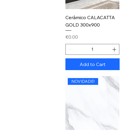
Cerâmico CALACATTA
GOLD 300x900
Price
€0.00
Add to Cart
NOVIDADE!