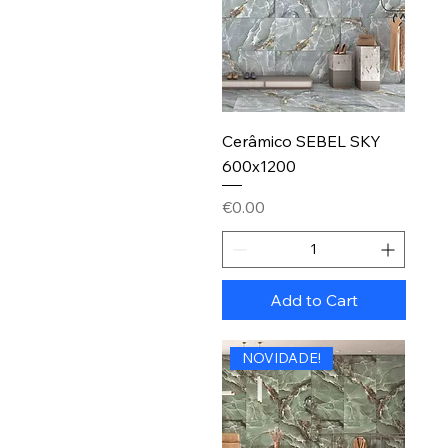
Cerâmico SEBEL SKY
600x1200
Price
€0.00
Add to Cart
NOVIDADE!