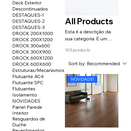
Deck Exterior
Descontinuados
DESTAQUES-1
All Products
DESTAQUES-2
DESTAQUES-3
Esta é a descrição da
DROCK 200X1000
sua categoria. É um
DROCK 200X1200
DROCK 300x600
ótimo lugar para contar
103 products
DROCK 300X900
aos clientes sobre ela,
DROCK 600X1200
conectar-se com seu
Sort by:
Recommended
DROCK 600X600
público e chamar a
Estruturas/Mecanismos
atenção para seus
Flutuante AC4
NOVIDADE!
produtos.
Flutuante SPC
Flutuantes
Isolamento
NOVIDADES
Painel Parede
Interior
Resguardos de
Duche
Revestimentos