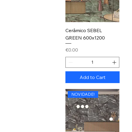
Cerâmico SEBEL
GREEN 600x1200
Price
€0.00
Add to Cart
NOVIDADE!