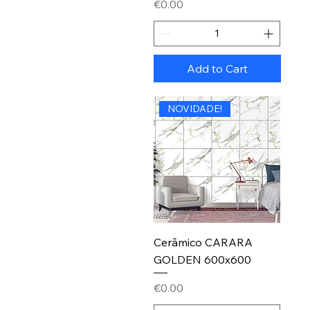
Price
€0.00
Add to Cart
NOVIDADE!
Cerâmico CARARA
GOLDEN 600x600
Price
€0.00