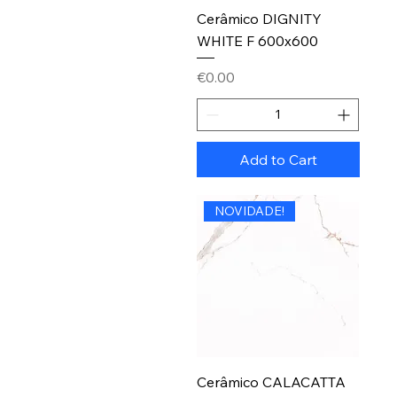
Cerâmico DIGNITY
WHITE F 600x600
Price
€0.00
Add to Cart
NOVIDADE!
Cerâmico CALACATTA