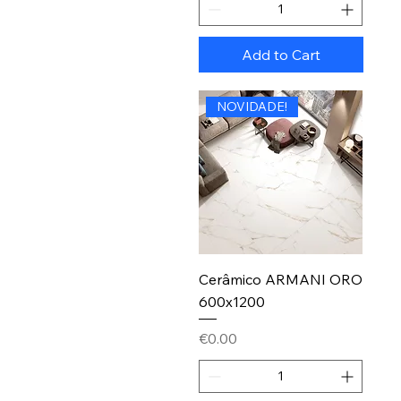
Add to Cart
NOVIDADE!
Cerâmico ARMANI ORO
600x1200
Price
€0.00