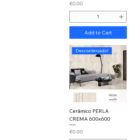
Price
€0.00
Add to Cart
Descontinuado!
Cerâmico PERLA
CREMA 600x600
Price
€0.00