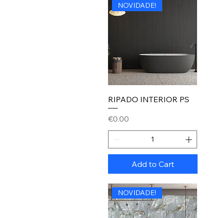
NOVIDADE!
RIPADO INTERIOR PS
Price
€0.00
Add to Cart
NOVIDADE!