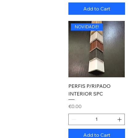
Add to Cart
NOVIDADE!
PERFIS P/RIPADO
INTERIOR SPC
Price
€0.00
Add to Cart