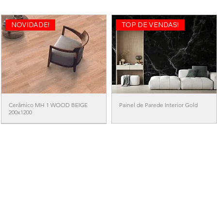
NOVIDADE!
TOP DE VENDAS!
Cerâmico MH 1 WOOD BEIGE
Painel de Parede Interior Gold
200x1200
NOVIDADE!
RELVA ARTIFICIAL PARA JARDINS