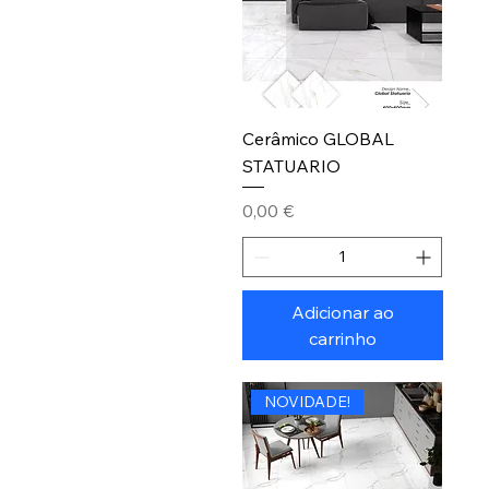
Cerâmico GLOBAL
STATUARIO
Preço
0,00 €
Adicionar ao
carrinho
NOVIDADE!