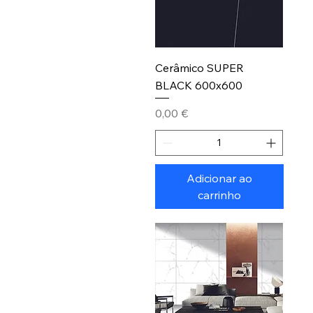
Cerâmico SUPER
BLACK 600x600
Preço
0,00 €
Adicionar ao
carrinho