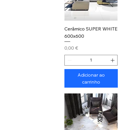
Cerâmico SUPER WHITE
600x600
Preço
0,00 €
Adicionar ao
carrinho