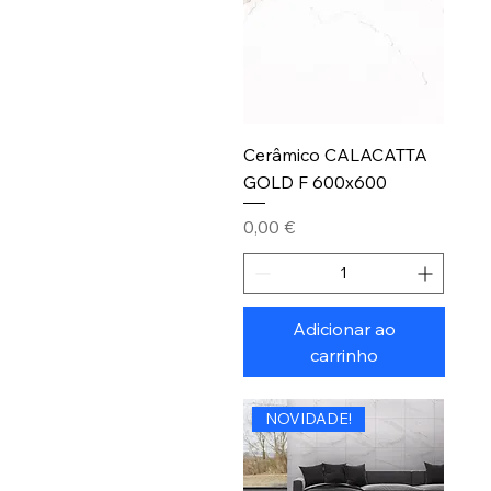
Cerâmico CALACATTA
GOLD F 600x600
Preço
0,00 €
Adicionar ao
carrinho
NOVIDADE!