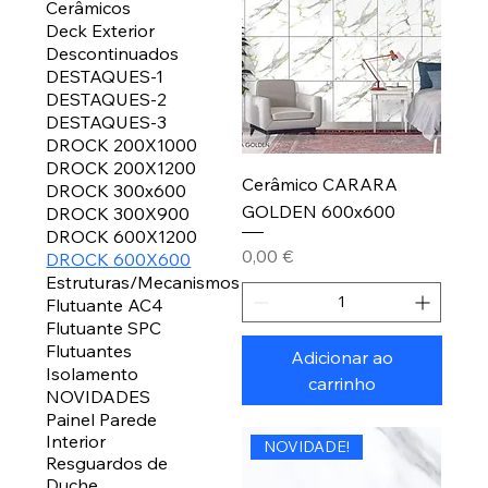
Cerâmicos
Deck Exterior
Descontinuados
DESTAQUES-1
DESTAQUES-2
DESTAQUES-3
DROCK 200X1000
DROCK 200X1200
Cerâmico CARARA
DROCK 300x600
GOLDEN 600x600
DROCK 300X900
DROCK 600X1200
Preço
0,00 €
DROCK 600X600
Estruturas/Mecanismos
Flutuante AC4
Flutuante SPC
Flutuantes
Adicionar ao
Isolamento
carrinho
NOVIDADES
Painel Parede
Interior
NOVIDADE!
Resguardos de
Duche