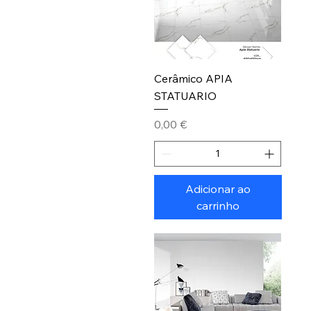
Cerâmico APIA
STATUARIO
Preço
0,00 €
Adicionar ao
carrinho