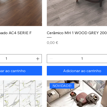
nado AC4 SERIE F
Cerâmico MH 1 WOOD GREY 200
Preço
0,00 €
nar ao carrinho
Adicionar ao carrinho
NOVIDADE!