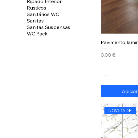
Ripado Interior
Rusticos
Sanitários WC
Sanitas
Sanitas Suspensas
WC Pack
Pavimento lami
Preço
0,00 €
Adicio
NOVIDADE!