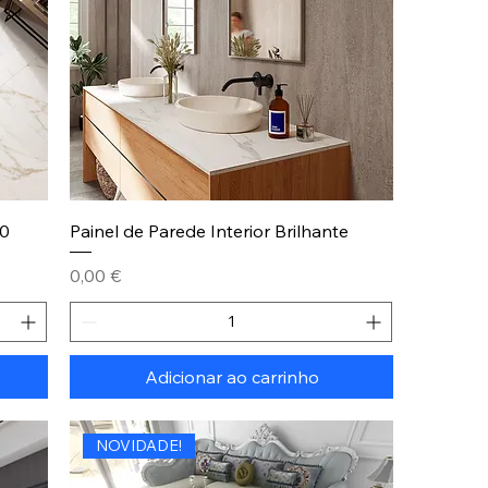
0
Painel de Parede Interior Brilhante
Preço
0,00 €
Adicionar ao carrinho
NOVIDADE!