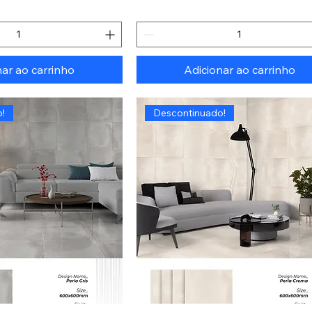
nar ao carrinho
Adicionar ao carrinho
!
Descontinuado!