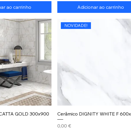
nar ao carrinho
Adicionar ao carrinho
NOVIDADE!
ACATTA GOLD 300x900
Cerâmico DIGNITY WHITE F 600
Preço
0,00 €