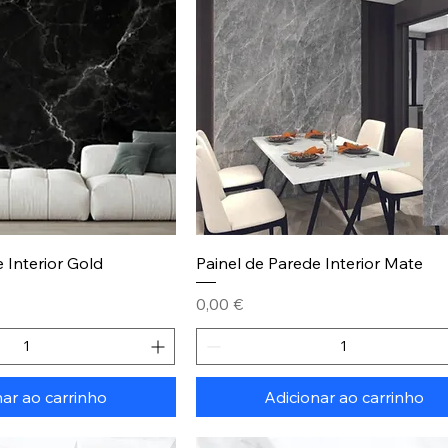
 Interior Gold
Painel de Parede Interior Mate
Preço
0,00 €
nar ao carrinho
Adicionar ao carrinho