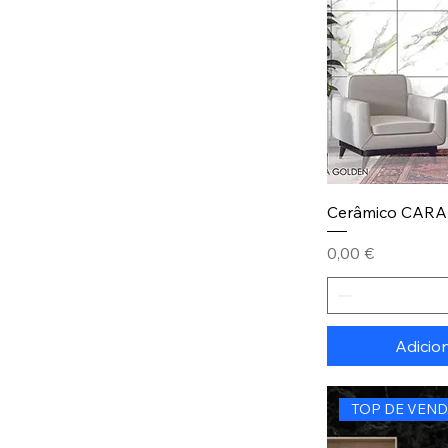
Cerâmico CAR
Preço
0,00 €
Adicio
TOP DE VEND