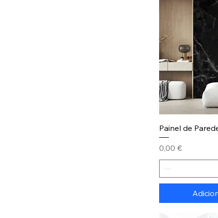
Painel de Parede
Preço
0,00 €
Adicio