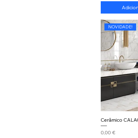
Adicio
NOVIDADE!
Cerâmico CAL
Preço
0,00 €