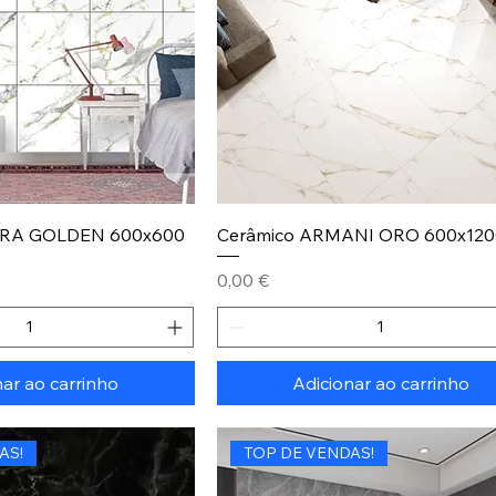
ARA GOLDEN 600x600
Cerâmico ARMANI ORO 600x120
Preço
0,00 €
nar ao carrinho
Adicionar ao carrinho
AS!
TOP DE VENDAS!