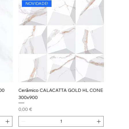
NOVIDADE!
00
Cerâmico CALACATTA GOLD HL CONE
300x900
Preço
0,00 €