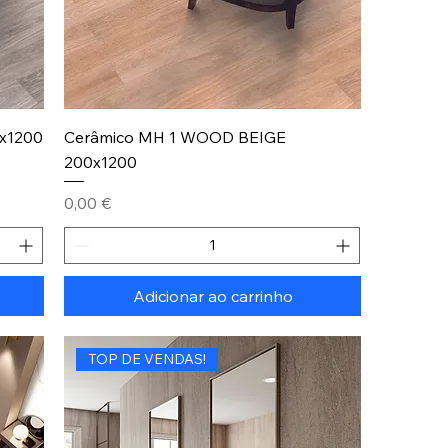
x1200
Cerâmico MH 1 WOOD BEIGE
200x1200
Preço
0,00 €
Adicionar ao carrinho
TOP DE VENDAS!