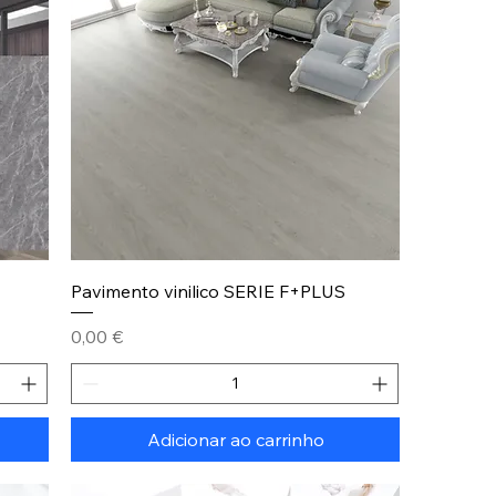
Pavimento vinilico SERIE F+PLUS
Preço
0,00 €
Adicionar ao carrinho