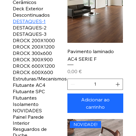
Cerâmicos
Deck Exterior
Descontinuados
DESTAQUES-1
DESTAQUES-2
DESTAQUES-3
DROCK 200X1000
DROCK 200X1200
Pavimento laminado
DROCK 300x600
AC4 SERIE F
DROCK 300X900
DROCK 600X1200
Preço
0,00 €
DROCK 600X600
Estruturas/Mecanismos
Flutuante AC4
Flutuante SPC
Flutuantes
Adicionar ao
Isolamento
carrinho
NOVIDADES
Painel Parede
Interior
NOVIDADE!
Resguardos de
Duche