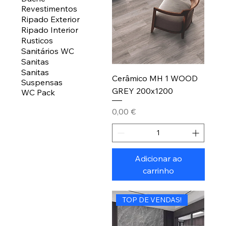
Revestimentos
Ripado Exterior
Ripado Interior
Rusticos
Sanitários WC
Sanitas
Sanitas
Cerâmico MH 1 WOOD
Suspensas
GREY 200x1200
WC Pack
Preço
0,00 €
Adicionar ao
carrinho
TOP DE VENDAS!