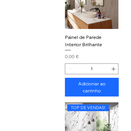
Painel de Parede
Interior Brilhante
Preço
0,00 €
Adicionar ao
carrinho
TOP DE VENDAS!