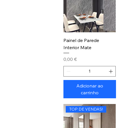
Painel de Parede
Interior Mate
Preço
0,00 €
Adicionar ao
carrinho
TOP DE VENDAS!