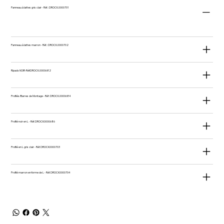
Panneau à lattes gris clair - Réf. : DROCK.0000701
Panneau à lattes marron - Réf. : DROCK.0000702
Ripado NOIR-Réf:DROCK.0000682
Profilés/Barres de Montage - Réf : DROCK.0000684
Profilé noir en L - Réf. DROCK0000686
Profilé en L gris clair - Réf. DROCK0000703
Profilé marron en forme de L - Réf. DROCK0000704