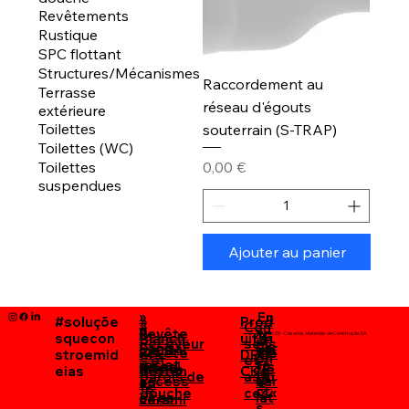
Revêtements
Rustique
SPC flottant
Structures/Mécanismes
Raccordement au
Terrasse
réseau d'égouts
extérieure
Toilettes
souterrain (S-TRAP)
Toilettes (WC)
Prix
Toilettes
0,00 €
suspendues
Ajouter au panier
»
En
#soluçõe
»
Prod
»
Con
»
»
Revête
tr
»
"G
2025 - Casarios, Materiais de Construção SA
squecon
Planch
uits
»C
Receveur
seils
Sanitai
Par
ment
ep
Revête
ale
stroemid
ers
DRO
on
s et
et
res et
te
de sol
ris
ments
rie
eias
flottan
CK«
ta
parois de
astu
access
nar
en
e"
ts
ct
douche
ces«
oires
iat
cérami
s