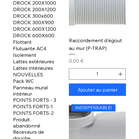
DROCK 200X1000
DROCK 200X1200
DROCK 300x600
DROCK 300X900
DROCK 600X1200
DROCK 600X600
Raccordement d'égout
Flottant
au mur (P-TRAP)
Flutuante AC4
Isolement
Prix
0,00 €
Lattes extérieures
Lattes intérieures
NOUVELLES
Pack WC
Panneau mural
Ajouter au panier
intérieur
POINTS FORTS - 3
POINTS FORTS-1
INDISPENSABLE!
POINTS FORTS-2
Produit
abandonné
Receveurs de
douche