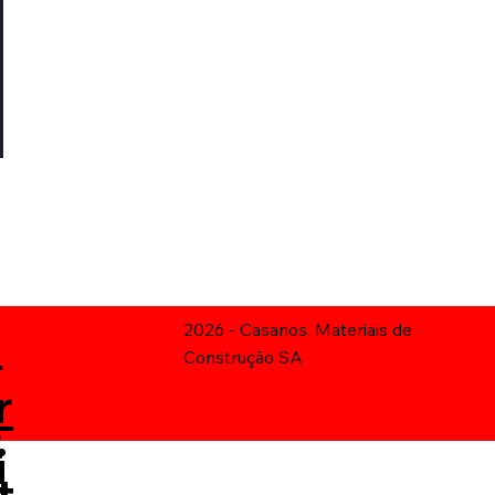
n
2026 - Casarios, Materiais de
Construção SA
r
G
C
t
i
t