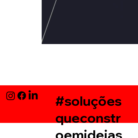
#soluções
queconstr
oemideias