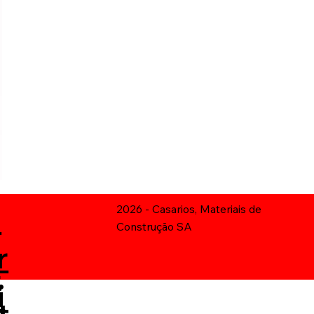
n
2026 - Casarios, Materiais de
Construção SA
r
G
C
t
i
t