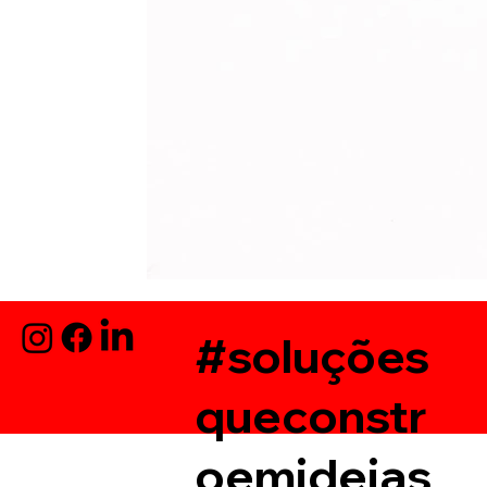
#soluções
queconstr
oemideias